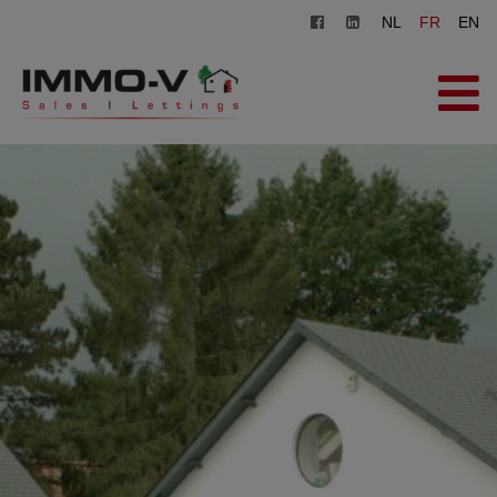
NL
FR
EN
ACCUEIL
À VENDRE
À LOUER
AGENCE
INSCRIPTION
CONTACT
ESTIMATION GRATUITE