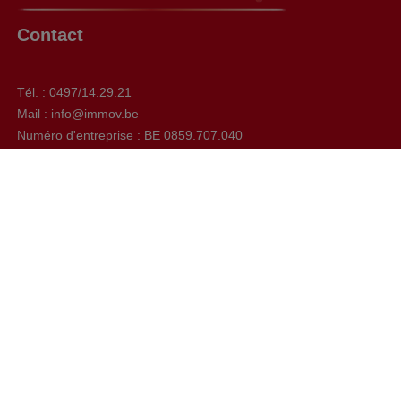
Contact
Tél. : 0497/14.29.21
Mail : info@immov.be
Numéro d'entreprise : BE 0859.707.040
Chaussée de Bruxelles, 592 à 1410 Waterloo
Facebook