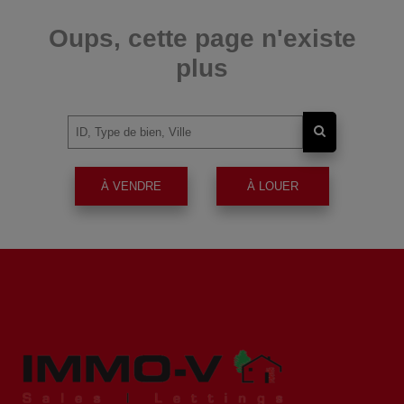
Oups, cette page n'existe
plus
À VENDRE
À LOUER