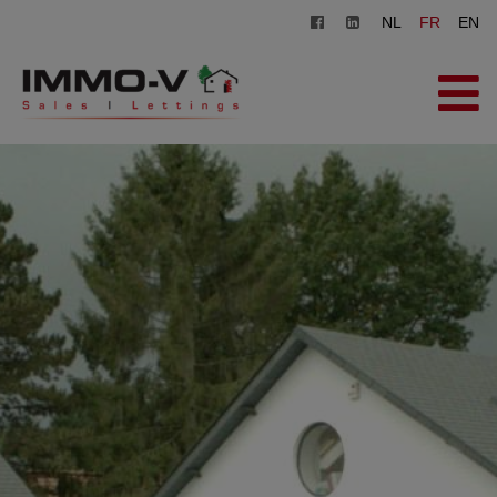
NL
FR
EN
ACCUEIL
À VENDRE
À LOUER
AGENCE
INSCRIPTION
CONTACT
ESTIMATION GRATUITE