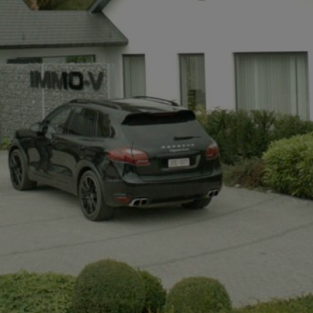
+32497142921
info@immov.be
NL
FR
EN