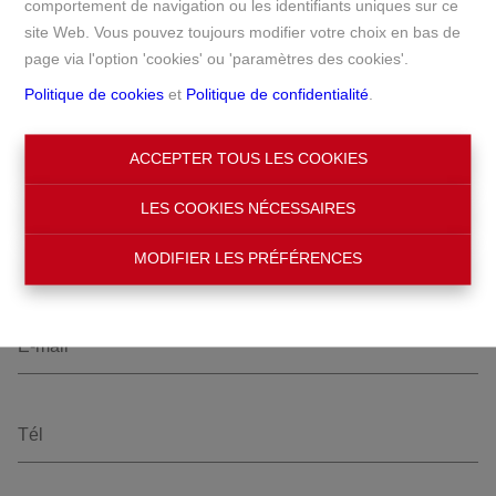
comportement de navigation ou les identifiants uniques sur ce
Accueil
Estimation gratuite
site Web. Vous pouvez toujours modifier votre choix en bas de
page via l'option 'cookies' ou 'paramètres des cookies'.
Politique de cookies
et
Politique de confidentialité
.
ACCEPTER TOUS LES COOKIES
LES COOKIES NÉCESSAIRES
MODIFIER LES PRÉFÉRENCES