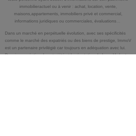
immobilieractuel ou à venir : achat, location, vente,
maisons,appartements, immobiliers privé et commercial,
informations juridiques ou commerciales, évaluations…
Dans un marché en perpétuelle évolution, avec ses spécificités
comme le marché des expatriés ou des biens de prestige, ImmoV
est un partenaire privilégié car toujours en adéquation avec lui.
Depuis sa création, la notoriété et la réputation de ImmoV n'ont
fait que croître. Sa notoriété est fondée sur une solide réputation
d'efficacité et de fiabilité car ImmoV est un intermédiaire neutre
qui veille à l'intérêt de chacune des parties et s'attache à
favoriser une information claire, précise et transparente dans
toutes ses actions.
Sise Chaussée de Bruxelles au 592 à Waterloo, notre agence
vous offre tous les avantages d'un service de grande qualité.