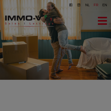
Navigated to ImmoV Agence Immobiliere Waterloo
NL
FR
EN
ACCUEIL
À VENDRE
À LOUER
AGENCE
INSCRIPTION
CONTACT
ESTIMATION GRATUITE