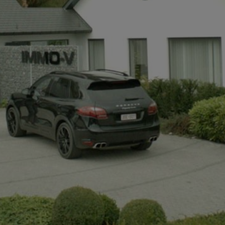
+32497142921
info@immov.be
NL
FR
EN