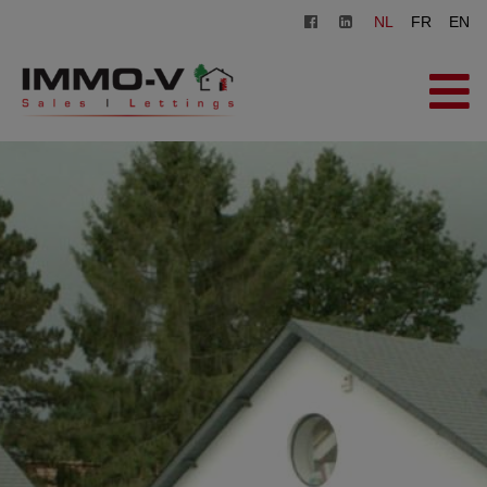
NL
FR
EN
HOME
TE KOOP
TE HUUR
OVER ONS
ZOEKOPDRACHT
CONTACT
GRATIS SCHATTING