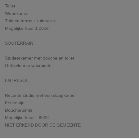
Toilet
Woonkamer
Tuin en terras + tuinhuisje
Mogelijke huur 1.000€
SOUTERRAIN :
Studeerkamer met douche en toilet
Gelijkvloerse wasruimte
ENTRESOL :
Recente studio met één slaapkamer
Keukentje
Doucheruimte
Mogelijke huur : 600€
NIET ERKEND DOOR DE GEMEENTE