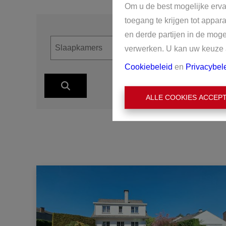
Om u de best mogelijke erva
toegang te krijgen tot appar
en derde partijen in de mog
verwerken. U kan uw keuze al
Cookiebeleid
en
Privacybel
ALLE COOKIES ACCEP