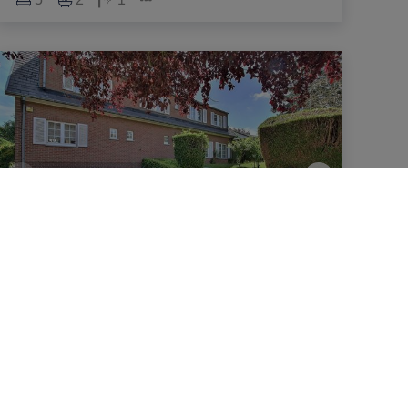
Villa
Avenue du VERSEAU 10, 1410 Waterloo
|
Ref
: 
4409