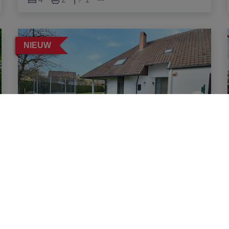
NIEUW
Villa
1410 Waterloo
|
Ref
: 
4416