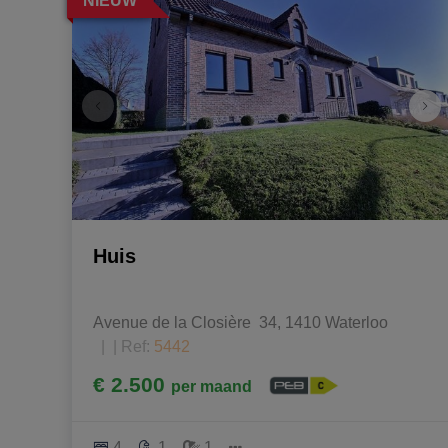
NIEUW
Huis
Avenue de la Closière  34, 1410 Waterloo
|
Ref
: 
5442
€ 2.500
per maand
4
1
1