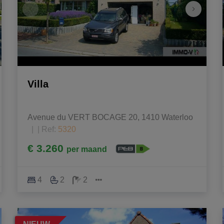
Villa
Avenue du VERT BOCAGE 20, 1410 Waterloo
|
Ref
: 
5320
€ 3.260
per maand
4
2
2