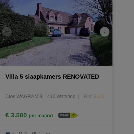
Villa 5 slaapkamers RENOVATED
Clos WAGRAM 8, 1410 Waterloo
|
Ref
: 
6133
€ 3.500
per maand
5
2
1