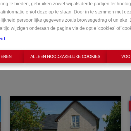
ring te bieden, gebruiken zowel wij als derde partijen technolo
aatinformatie en/of deze op te slaan. Door in te stemmen met dez
Min
elijkheid persoonlijke gegevens zoals browsegedrag of unieke I
tijd wijzigen onderaan de pagina via de optie 'cookies' of 'cooki
€ 0
eid
.
TEREN
ALLEEN NOODZAKELIJKE COOKIES
VOO