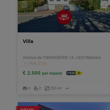
Villa
Avenue de l'ORANGERIE 14, 1410 Waterloo
|
Ref
: 
3758
€ 2.500
per maand
4
2
200 m²