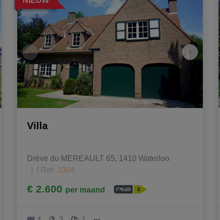
NIEUW
Villa
Drève du MEREAULT 65, 1410 Waterloo
|
Ref
: 
3304
€ 2.600
per maand
4
2
1