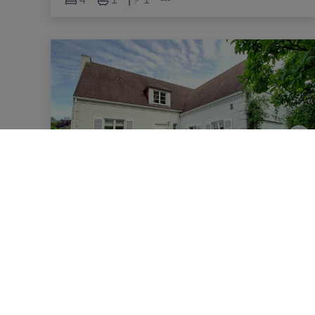
Huis
Avenue de Minerve 19, 1410 Waterloo
|
Ref
: 
6243