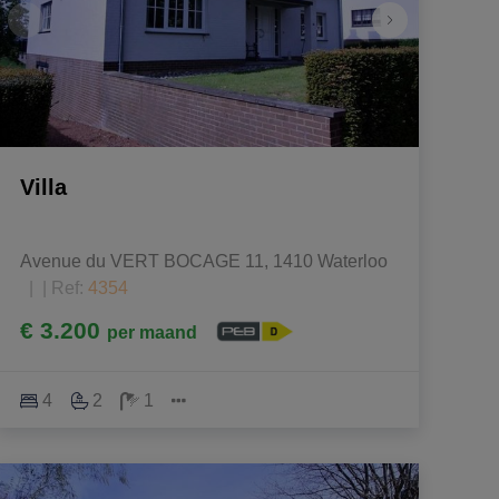
Villa
Avenue du VERT BOCAGE 11, 1410 Waterloo
|
Ref
: 
4354
€ 3.200
per maand
4
2
1