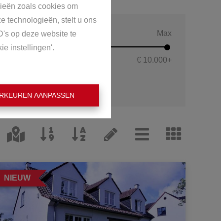
gieën zoals cookies om
e technologieën, stelt u ons
Max
D's op deze website te
e instellingen'.
€ 10.000
+
RKEUREN AANPASSEN
NIEUW