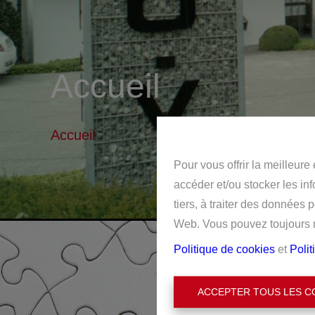
Accueil
Accueil
Pour vous offrir la meilleure
accéder et/ou stocker les in
tiers, à traiter des données 
Web. Vous pouvez toujours mo
Politique de cookies
et
Polit
ACCEPTER TOUS LES C