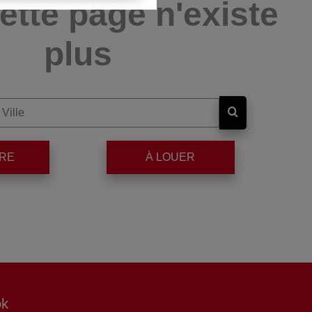
ette page n'existe
plus
DRE
À LOUER
ok