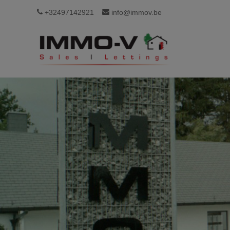
+32497142921
info@immov.be