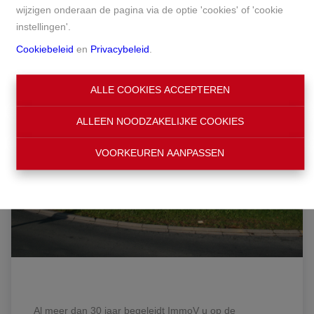
wijzigen onderaan de pagina via de optie 'cookies' of 'cookie
instellingen'.
Cookiebeleid
en
Privacybeleid
.
ALLE COOKIES ACCEPTEREN
ALLEEN NOODZAKELIJKE COOKIES
VOORKEUREN AANPASSEN
Al meer dan 30 jaar begeleidt ImmoV u op de