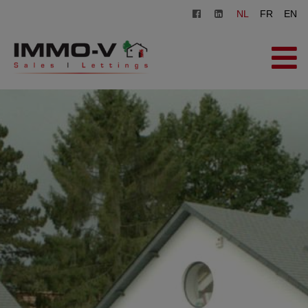
NL
FR
EN
HOME
TE KOOP
TE HUUR
OVER ONS
ZOEKOPDRACHT
CONTACT
GRATIS SCHATTING