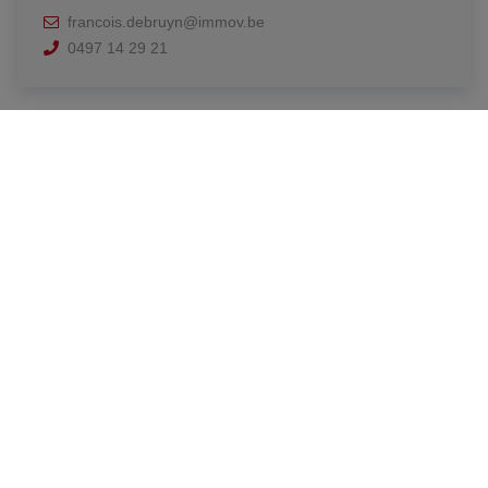
francois.debruyn@immov.be
0497 14 29 21
Contact
Tel. : 0497/14.29.21
Mail : info@immov.be