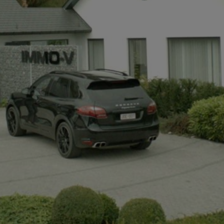
+32497142921
info@immov.be
NL
FR
EN