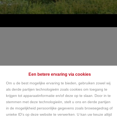
Een betere ervaring via cookies
Om u de best mogelijke ervaring te bieden, gebruiken zowel wij
als derde partijen technologieën zoals cookies om toegang te
Over ons
krijgen tot apparaatinformatie en/of deze op te slaan. Door in te
stemmen met deze technologieën, stelt u ons en derde partijen
in de mogelijkheid persoonlijke gegevens zoals browsegedrag of
Home
Over ons
unieke ID's op deze website te verwerken. U kan uw keuze altijd