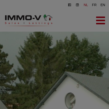
NL
FR
EN
HOME
TE KOOP
TE HUUR
OVER ONS
ZOEKOPDRACHT
CONTACT
GRATIS SCHATTING