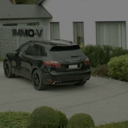
+32497142921
info@immov.be
NL
FR
EN