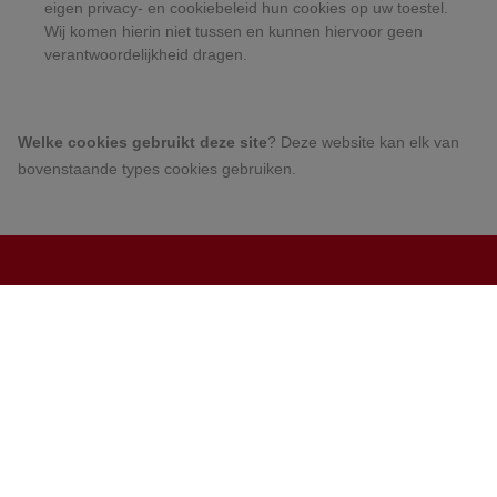
eigen privacy- en cookiebeleid hun cookies op uw toestel.
Wij komen hierin niet tussen en kunnen hiervoor geen
verantwoordelijkheid dragen.
Welke cookies gebruikt deze site
? Deze website kan elk van
bovenstaande types cookies gebruiken.
Contact