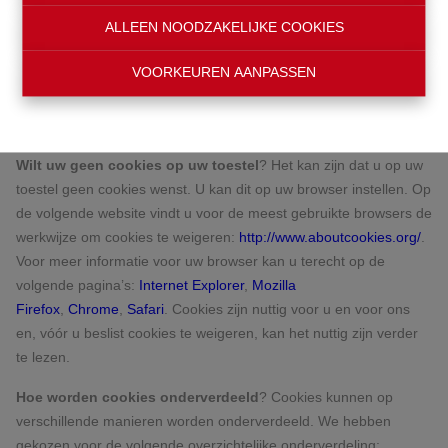
om achteraf opnieuw kunnen worden gelezen en gebruikt.
ALLEEN NOODZAKELIJKE COOKIES
Hoe worden cookies op uw toestel geplaatst?
Cookies
VOORKEUREN AANPASSEN
worden op uw toestel geplaatst door de website zelf of door
derde partijen die via een stukje code, door hun aangeleverd,
aanwezig zijn op de website.
Wilt uw geen cookies op uw toestel
? Het kan zijn dat u op uw
toestel geen cookies wenst. U kan dit op uw browser instellen. Op
de volgende website vindt u voor de meest gebruikte browsers de
werkwijze om cookies te weigeren:
http://www.aboutcookies.org/
.
Voor meer informatie voor uw browser kan u terecht op de
volgende pagina’s:
Internet Explorer
,
Mozilla
Firefox
,
Chrome
,
Safari
. Cookies zijn nuttig voor u en voor ons
en, vóór u beslist cookies te weigeren, kan het nuttig zijn verder
te lezen.
Hoe worden cookies onderverdeeld
? Cookies kunnen op
verschillende manieren worden onderverdeeld. We hebben
gekozen voor de volgende overzichtelijke onderverdeling: