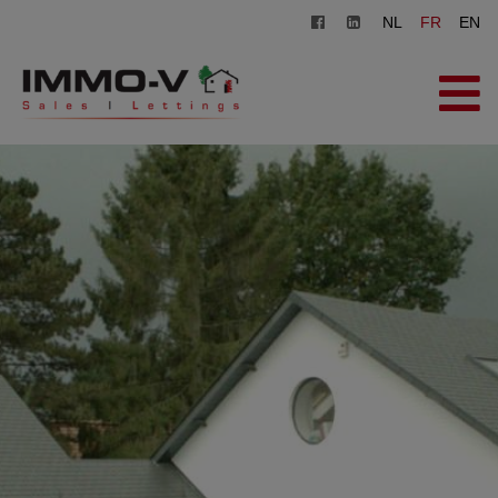
NL
FR
EN
ACCUEIL
À VENDRE
À LOUER
AGENCE
INSCRIPTION
CONTACT
ESTIMATION GRATUITE