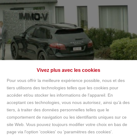
+32497142921
info@immov.be
NL
FR
EN
Vivez plus avec les cookies
Pour vous offrir la meilleure expérience possible, nous et des
tiers utilisons des technologies telles que les cookies pour
accéder et/ou stocker les informations de l'appareil. En
Merci
acceptant ces technologies, vous nous autorisez, ainsi qu'à des
tiers, à traiter des données personnelles telles que le
comportement de navigation ou les identifiants uniques sur ce
Accueil
Merci
site Web. Vous pouvez toujours modifier votre choix en bas de
page via l'option 'cookies' ou 'paramètres des cookies'.