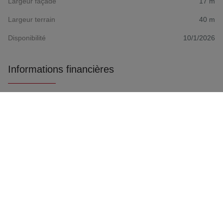
Largeur façade
17 m
Largeur terrain
40 m
Disponibilité
10/1/2026
Informations financières
Prix
€ 2.950
Confort/Équipements
Type chauffage
Individuel
Chauffage
C.C. au mazout
Gaz
Oui
Raccordement à l’eau
Oui