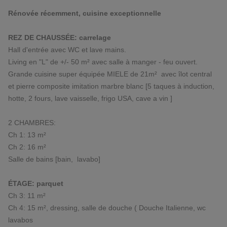
Rénovée récemment, cuisine exceptionnelle
REZ DE CHAUSSÉE: carrelage
Hall d'entrée avec WC et lave mains.
Living en "L" de +/- 50 m² avec salle à manger - feu ouvert.
Grande cuisine super équipée MIELE de 21m² avec îlot central
et pierre composite imitation marbre blanc [5 taques à induction,
hotte, 2 fours, lave vaisselle, frigo USA, cave a vin ]
2 CHAMBRES:
Ch 1: 13 m²
Ch 2: 16 m²
Salle de bains [bain, lavabo]
ÉTAGE: parquet
Ch 3: 11 m²
Ch 4: 15 m², dressing, salle de douche ( Douche Italienne, wc
lavabos