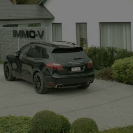
+32497142921
info@immov.be
NL
FR
EN