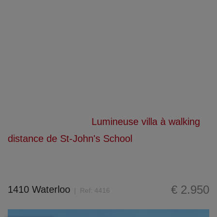
Lumineuse villa à walking
distance de St-John's School
Accueil
À Louer
Lumineuse villa à walking
distance de St-John's School
€ 2.950
1410 Waterloo
Ref:
4416