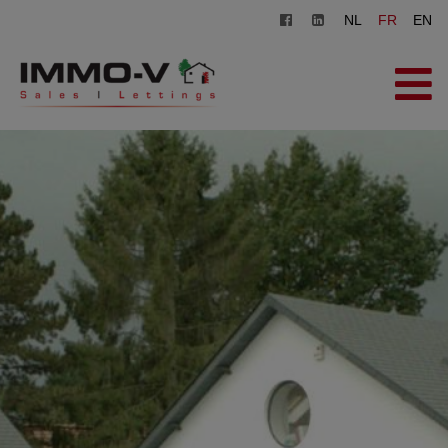
NL
FR
EN
ACCUEIL
À VENDRE
À LOUER
AGENCE
INSCRIPTION
CONTACT
ESTIMATION GRATUITE