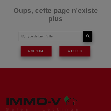
Oups, cette page n'existe
plus
À VENDRE
À LOUER