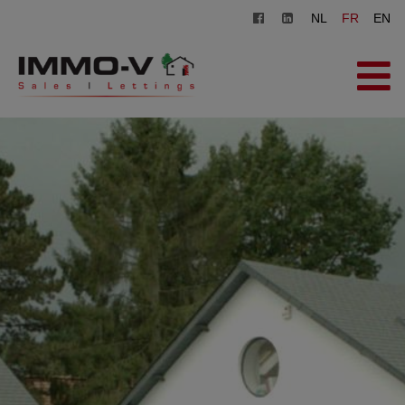
NL
FR
EN
ACCUEIL
À VENDRE
À LOUER
AGENCE
INSCRIPTION
CONTACT
ESTIMATION GRATUITE