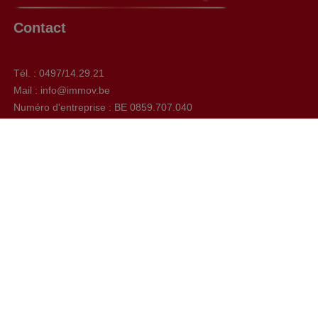
Contact
Tél. : 0497/14.29.21
Mail : info@immov.be
Numéro d'entreprise : BE 0859.707.040
Chaussée de Bruxelles, 592 à 1410 Waterloo
Facebook