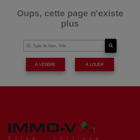
Oups, cette page n'existe
plus
À VENDRE
À LOUER