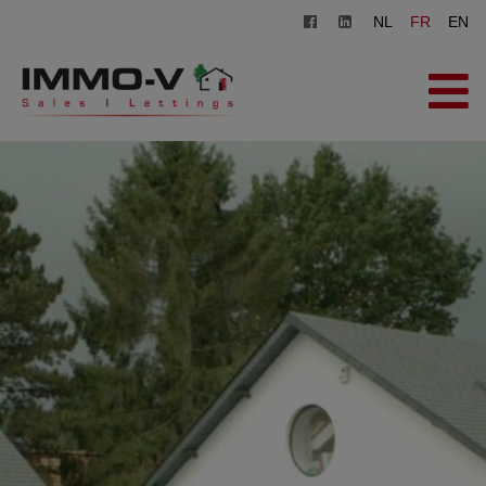
NL
FR
EN
ACCUEIL
À VENDRE
À LOUER
AGENCE
INSCRIPTION
CONTACT
ESTIMATION GRATUITE