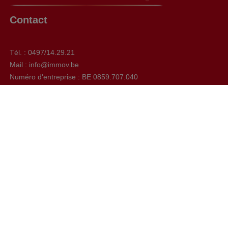
Contact
Tél. : 0497/14.29.21
Mail : info@immov.be
Numéro d'entreprise : BE 0859.707.040
Chaussée de Bruxelles, 592 à 1410 Waterloo
Facebook