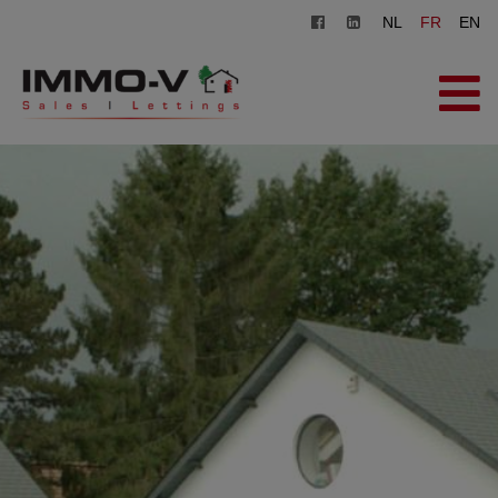
NL
FR
EN
ACCUEIL
À VENDRE
À LOUER
AGENCE
INSCRIPTION
CONTACT
ESTIMATION GRATUITE