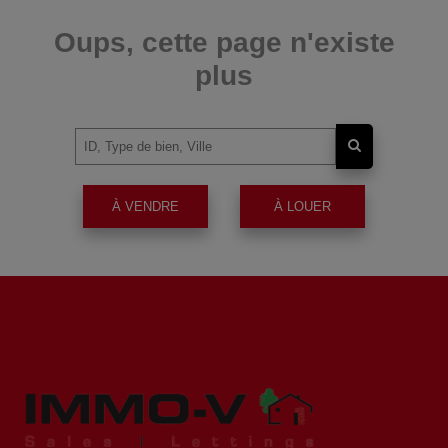
Oups, cette page n'existe
plus
À VENDRE
À LOUER