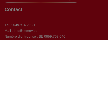
Contact
Tél. : 0497/14.29.21
Mail : info@immov.be
Numéro d'entreprise : BE 0859.707.040
Chaussée de Bruxelles, 592 à 1410 Waterloo
Facebook