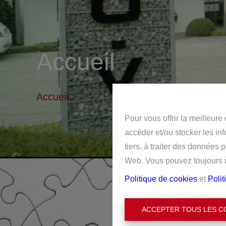
Accueil
Accueil
Pour vous offrir la meilleure
accéder et/ou stocker les in
tiers, à traiter des données 
Web. Vous pouvez toujours mo
Politique de cookies
et
Polit
ACCEPTER TOUS LES C