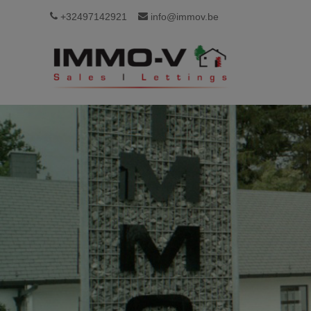
+32497142921
info@immov.be