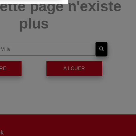
ette page n'existe
plus
DRE
À LOUER
ok