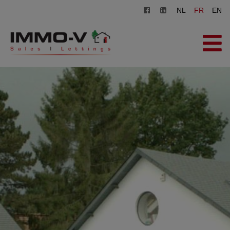
NL
FR
EN
ACCUEIL
À VENDRE
À LOUER
AGENCE
INSCRIPTION
CONTACT
ESTIMATION GRATUITE