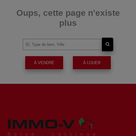
Oups, cette page n'existe
plus
À VENDRE
À LOUER