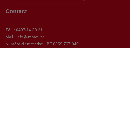
Contact
Tél. : 0497/14.29.21
Mail : info@immov.be
Numéro d'entreprise : BE 0859.707.040
Chaussée de Bruxelles, 592 à 1410 Waterloo
Facebook